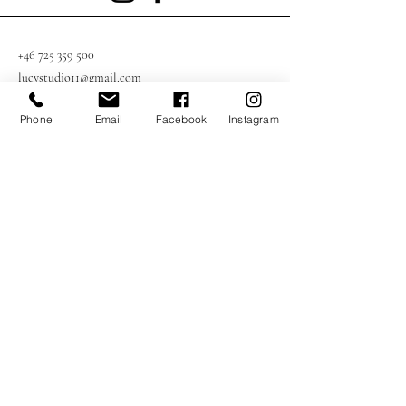
+46 725 359 500
lucystudio11@gmail.com
Phone
Email
Facebook
Instagram
Södergatan 4, 553 38 Jönköping, Sverige
Prenumerera på Vårt Nyhetsbrev
Ange Din E-postadress