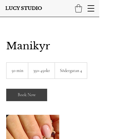
LUCY STUDIO
Manikyr
350-
450kr
50 min
5
350-450kr
Södergatan 4
0
m
i
n
Book Now