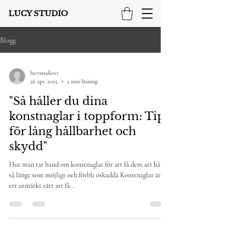
LUCY STUDIO
Blogg
lucystudio11
26 apr. 2025
2 min läsning
"Så håller du dina
konstnaglar i toppform: Tips
för lång hållbarhet och
skydd"
Hur man tar hand om konstnaglar för att få dem att hålla
så länge som möjligt och förbli oskadda Konstnaglar är
ett utmärkt sätt att få...