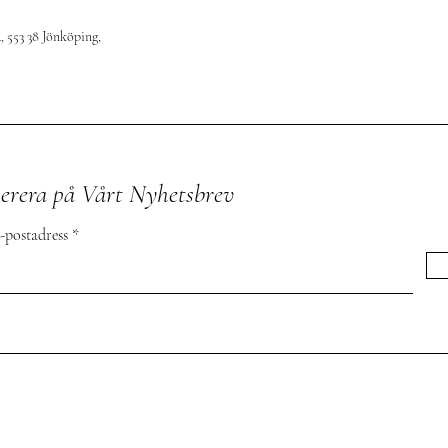
, 553 38 Jönköping,
fter
Jönköping, Sverige
om
rera på Vårt Nyhetsbrev
-postadress