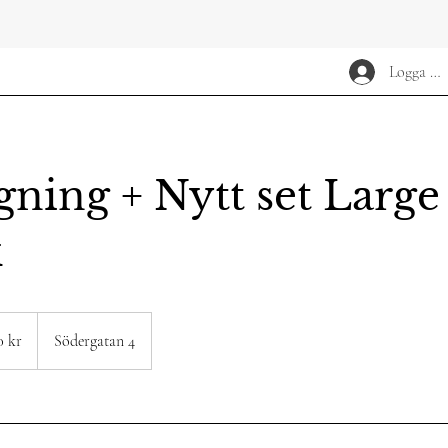
Logga in
gning + Nytt set Large
k
0 kr
Södergatan 4