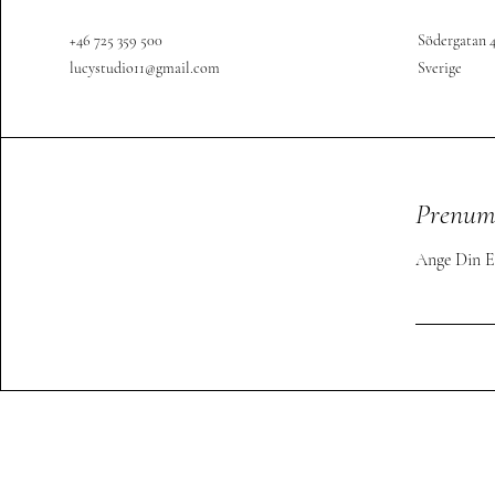
i
n
+46 725 359 500
Södergatan 4
lucystudio11@gmail.com
Sverige
Kontaktuppgi
Södergatan 4, 553 38 
0725359500
lucystudio11@gmail.c
Prenume
Ange Din E